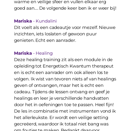
warme en veilige sfeer en vullen elkaar erg 
goed aan…. De volgende keer ben ik er weer bij!
Mariska
 - Kundalini
Dit voelt als een cadeautje voor mezelf. Nieuwe 
inzichten, iets loslaten of gewoon puur 
genieten. Echt een aanrader.
Mariska
 - Healing
Deze healing training zit als een module in de 
opleiding tot Energetisch Kwantum therapeut 
en is echt een aanrader om ook alleen los te 
volgen. Ik wist van tevoren niets af van healings 
geven of ontvangen, maar het is echt een 
cadeau. Tijdens de lessen ontvang en geef je 
healings en leer je verschillende handvatten 
door het in oefeningen toe te passen. Heel fijn! 
De les in combinatie met instrumenten vond ik 
het allerleukste. Er wordt een veilige setting 
gecreëerd, waardoor ik totaal niet bang was 
om foutjes te maken. Bedankt daarvoor.