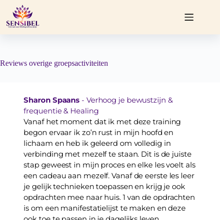
Ga
naar
de
inhoud
Reviews overige groepsactiviteiten
Sharon Spaans
 - Verhoog je bewustzijn & 
frequentie & Healing
Vanaf het moment dat ik met deze training 
begon ervaar ik zo’n rust in mijn hoofd en 
lichaam en heb ik geleerd om volledig in 
verbinding met mezelf te staan. Dit is de juiste 
stap geweest in mijn proces en elke les voelt als 
een cadeau aan mezelf. Vanaf de eerste les leer 
je gelijk technieken toepassen en krijg je ook 
opdrachten mee naar huis. 1 van de opdrachten 
is om een manifestatielijst te maken en deze 
ook toe te passen in je dagelijks leven. 