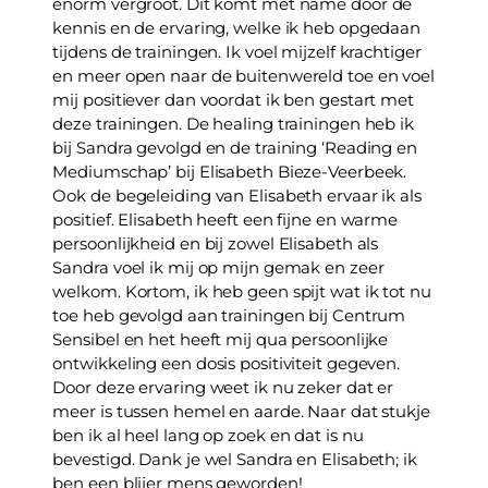
enorm vergroot. Dit komt met name door de 
kennis en de ervaring, welke ik heb opgedaan 
tijdens de trainingen. Ik voel mijzelf krachtiger 
en meer open naar de buitenwereld toe en voel 
mij positiever dan voordat ik ben gestart met 
deze trainingen. De healing trainingen heb ik 
bij Sandra gevolgd en de training ‘Reading en 
Mediumschap’ bij Elisabeth Bieze-Veerbeek. 
Ook de begeleiding van Elisabeth ervaar ik als 
positief. Elisabeth heeft een fijne en warme 
persoonlijkheid en bij zowel Elisabeth als 
Sandra voel ik mij op mijn gemak en zeer 
welkom. Kortom, ik heb geen spijt wat ik tot nu 
toe heb gevolgd aan trainingen bij Centrum 
Sensibel en het heeft mij qua persoonlijke 
ontwikkeling een dosis positiviteit gegeven. 
Door deze ervaring weet ik nu zeker dat er 
meer is tussen hemel en aarde. Naar dat stukje 
ben ik al heel lang op zoek en dat is nu 
bevestigd. Dank je wel Sandra en Elisabeth; ik 
ben een blijer mens geworden!