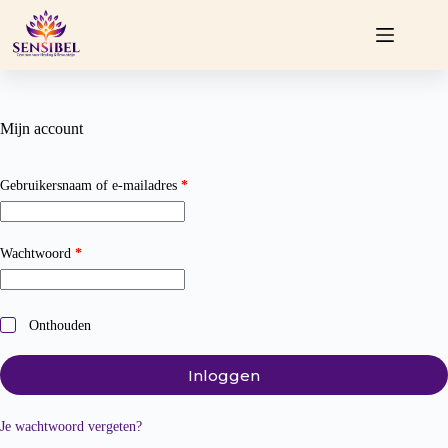
Ga
naar
de
inhoud
Mijn account
Vereist
Gebruikersnaam of e-mailadres
*
Vereist
Wachtwoord
*
Onthouden
Inloggen
Je wachtwoord vergeten?