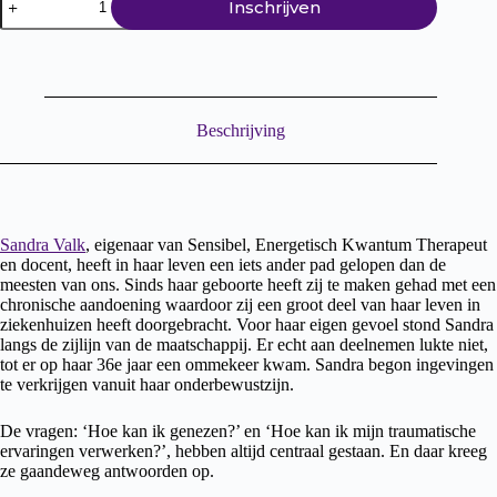
Inschrijven
avonden
Kwantum
bewustzijn
o.l.v.
Sandra
aantal
Beschrijving
Sandra Valk
, eigenaar van Sensibel, Energetisch Kwantum Therapeut
en docent, heeft in haar leven een iets ander pad gelopen dan de
meesten van ons. Sinds haar geboorte heeft zij te maken gehad met een
chronische aandoening waardoor zij een groot deel van haar leven in
ziekenhuizen heeft doorgebracht. Voor haar eigen gevoel stond Sandra
langs de zijlijn van de maatschappij. Er echt aan deelnemen lukte niet,
tot er op haar 36e jaar een ommekeer kwam. Sandra begon ingevingen
te verkrijgen vanuit haar onderbewustzijn.
De vragen: ‘Hoe kan ik genezen?’ en ‘Hoe kan ik mijn traumatische
ervaringen verwerken?’, hebben altijd centraal gestaan. En daar kreeg
ze gaandeweg antwoorden op.