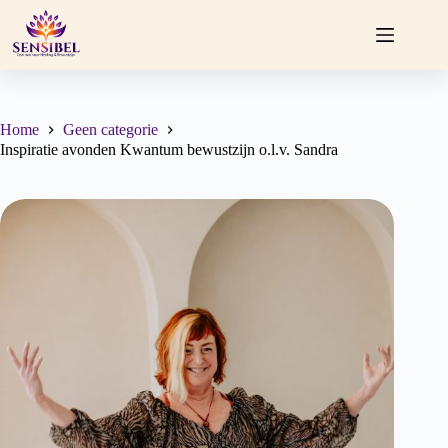
Ga
naar
de
inhoud
Home
Geen categorie
Inspiratie avonden Kwantum bewustzijn o.l.v. Sandra