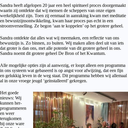
Sandra heeft afgelopen 20 jaar een heel spiritueel proces doorgemaakt
waarin zij ontdekte dat wij mensen de scheppers van onze eigen
werkelijkheid zijn. Toen zij eenmaal in aanraking kwam met meditatie
en bewustzijnsontwikkeling, kwam haar proces pas echt in een
stroomversnelling. Ze begon ‘aan te koppelen’ op het grotere geheel.
Sandra ontdekte dat alles wat wij meemaken, een reflectie van ons
bewustzijn is. Zo binnen, zo buiten. Wij maken allen deel uit van iets
dat groter is dan ons, met alle potentie van dit grotere geheel in ons.
Sandra noemt dit grotere geheel De Bron of het Kwantum.
Alle mogelijke opties zijn al aanwezig, er loopt alleen een programma
in ons systeem wat gebaseerd is op angst voor afwijzing, dat een fijn
en gelukkig leven in de weg staat. Dit programma hebben wij allemaal
al in onze vroege jeugd ‘geïnstalleerd’ gekregen.
Het goede
nieuws: Wij
kunnen her-
programmeren
en weer
terugkomen
bij onze ware